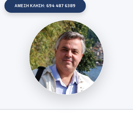
ΆΜΕΣΗ ΚΛΉΣΗ: 694 487 6389